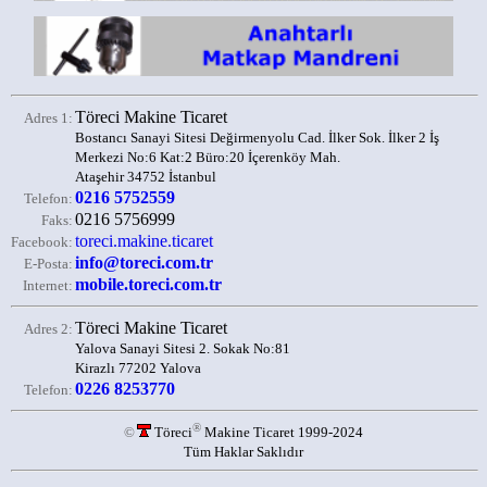
Töreci Makine Ticaret
Adres 1:
Bostancı Sanayi Sitesi Değirmenyolu Cad. İlker Sok. İlker 2 İş
Merkezi No:6 Kat:2 Büro:20 İçerenköy Mah.
Ataşehir 34752 İstanbul
0216 5752559
Telefon:
0216 5756999
Faks:
toreci.makine.ticaret
Facebook:
info@toreci.com.tr
E-Posta:
mobile.toreci.com.tr
Internet:
Töreci Makine Ticaret
Adres 2:
Yalova Sanayi Sitesi 2. Sokak No:81
Kirazlı 77202 Yalova
0226 8253770
Telefon:
®
©
Töreci
Makine Ticaret 1999-2024
Tüm Haklar Saklıdır