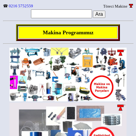
☎
0216 5752559
Töreci Makine
Makina Programımız