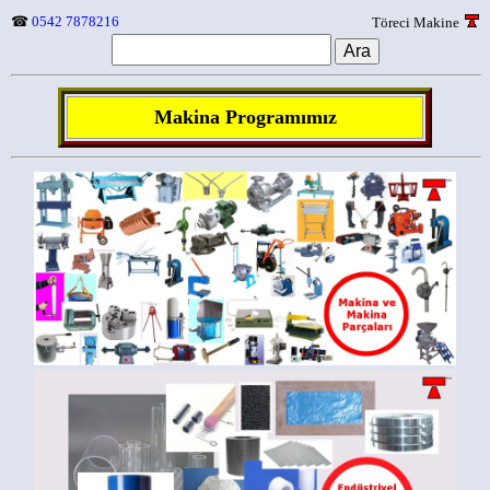
☎
0542 7878216
Töreci Makine
Makina Programımız