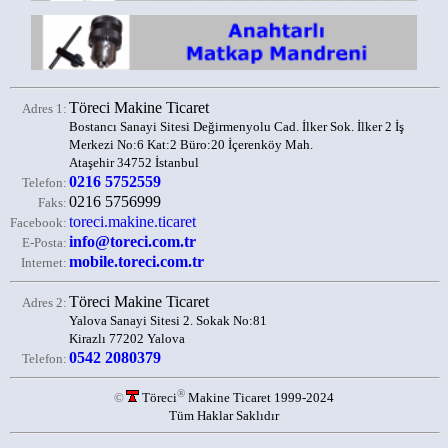
Töreci Makine Ticaret
Adres 1:
Bostancı Sanayi Sitesi Değirmenyolu Cad. İlker Sok. İlker 2 İş
Merkezi No:6 Kat:2 Büro:20 İçerenköy Mah.
Ataşehir 34752 İstanbul
0216 5752559
Telefon:
0216 5756999
Faks:
toreci.makine.ticaret
Facebook:
info@toreci.com.tr
E-Posta:
mobile.toreci.com.tr
Internet:
Töreci Makine Ticaret
Adres 2:
Yalova Sanayi Sitesi 2. Sokak No:81
Kirazlı 77202 Yalova
0542 2080379
Telefon:
®
©
Töreci
Makine Ticaret 1999-2024
Tüm Haklar Saklıdır