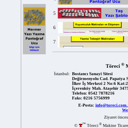
4
5
6
7
Tör
İstanbul:
Bostancı Sanayi Sitesi
Değirmenyolu Cad. P
İlker İş Merkezi 2 N
İçerenköy Mah. Ataşe
Telefon:
0542 787821