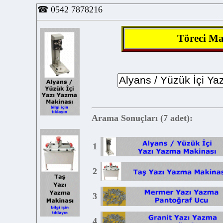
☎
0542 7878216
Töre
Arama Sonuçları (7 adet):
1
2
3