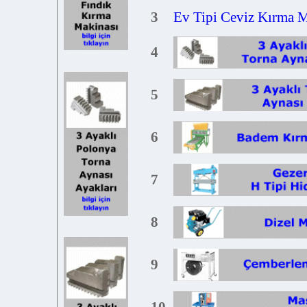
3
Ev Tipi Ceviz Kırma Mak
4
5
6
7
8
9
10