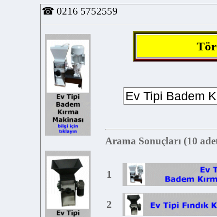
☎
0216 5752559
Törec
Arama Sonuçları (10 adet):
1
2