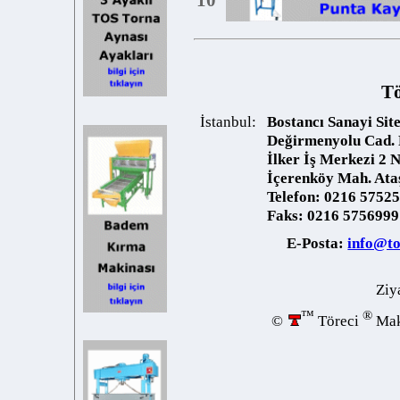
Töre
İstanbul:
Bostancı Sanayi Sitesi
Değirmenyolu Cad. Pap
İlker İş Merkezi 2 No:
İçerenköy Mah. Ataşeh
Telefon:
0216 5752559
Faks:
0216 5756999
E-Posta:
info@torec
Ziyaret
™
®
©
Töreci
Makine 