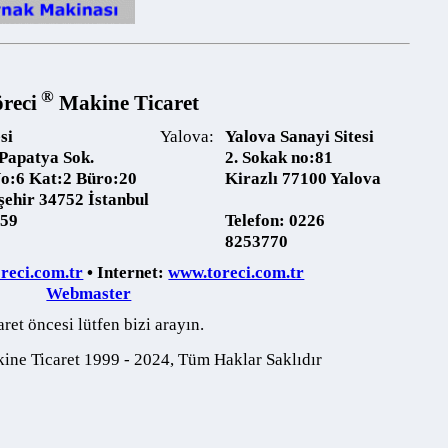
®
ci
Makine Ticaret
Yalova:
Yalova Sanayi Sitesi
atya Sok.
2. Sokak no:81
6 Kat:2 Büro:20
Kirazlı 77100 Yalova
ir 34752 İstanbul
Telefon:
0226
8253770
i.com.tr
• Internet:
www.toreci.com.tr
Webmaster
 öncesi lütfen bizi arayın.
Ticaret 1999 - 2024, Tüm Haklar Saklıdır