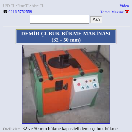
USD: TL • Euro: TL • Altın: TL
Video
☎
0216 5752559
Töreci Makine
DEMİR ÇUBUK BÜKME MAKİNASI
(32 - 50 mm)
32 ve 50 mm bükme kapasiteli demir çubuk bükme
Özellikler: