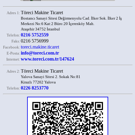
Töreci Makine Ticaret
Adres 1:
Bostancı Sanayi Sitesi Değirmenyolu Cad. İlker Sok. İlker 2 İş
Merkezi No:6 Kat:2 Büro:20 İçerenköy Mah.
Ataşehir 34752 İstanbul
0216 5752559
Telefon:
0216 5756999
Faks:
toreci.makine.ticaret
Facebook:
info@toreci.com.tr
E-Posta:
www.toreci.com.tr/147624
Internet:
Töreci Makine Ticaret
Adres 2:
Yalova Sanayi Sitesi 2. Sokak No:81
Kirazlı 77202 Yalova
0226 8253770
Telefon: