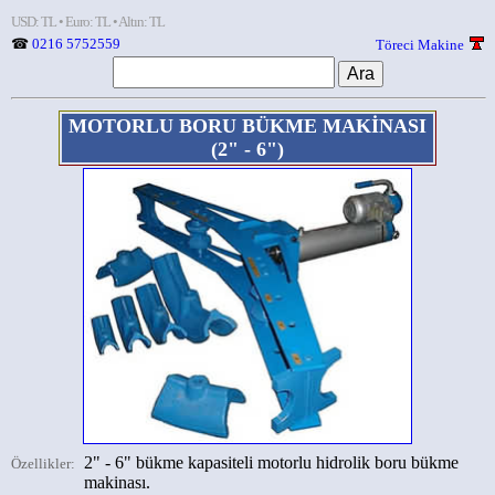
USD: TL • Euro: TL • Altın: TL
☎
0216 5752559
Töreci Makine
MOTORLU BORU BÜKME MAKİNASI
(2" - 6")
2" - 6" bükme kapasiteli motorlu hidrolik boru bükme
Özellikler:
makinası.