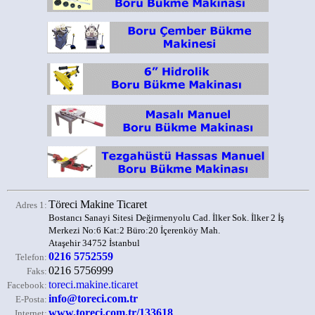
Töreci Makine Ticaret
Adres 1:
Bostancı Sanayi Sitesi Değirmenyolu Cad. İlker Sok. İlker 2 İş
Merkezi No:6 Kat:2 Büro:20 İçerenköy Mah.
Ataşehir 34752 İstanbul
0216 5752559
Telefon:
0216 5756999
Faks:
toreci.makine.ticaret
Facebook:
info@toreci.com.tr
E-Posta:
www.toreci.com.tr/133618
Internet: