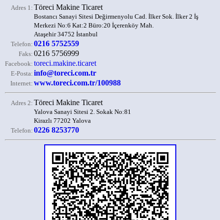
Töreci Makine Ticaret
Adres 1:
Bostancı Sanayi Sitesi Değirmenyolu Cad. İlker Sok. İlker 2 İş
Merkezi No:6 Kat:2 Büro:20 İçerenköy Mah.
Ataşehir 34752 İstanbul
0216 5752559
Telefon:
0216 5756999
Faks:
toreci.makine.ticaret
Facebook:
info@toreci.com.tr
E-Posta:
www.toreci.com.tr/100988
Internet:
Töreci Makine Ticaret
Adres 2:
Yalova Sanayi Sitesi 2. Sokak No:81
Kirazlı 77202 Yalova
0226 8253770
Telefon: