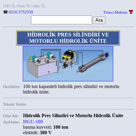
USD: TL • Euro: TL • Altın: TL
☎
0216 5752559
Töreci Makine
HİDROLİK PRES SİLİNDİRİ VE
MOTORLU HİDROLİK ÜNİTE
100 ton kapasiteli hidrolik pres silindiri ve motorlu
Özellikler:
hidrolik ünite.
Teknik Veriler
Hidrolik Pres Silindiri ve Motorlu Hidrolik Ünite
Ürün Adı:
HGU-100
Açıklama:
basma kuvveti:
100 ton
elektrik:
380 V