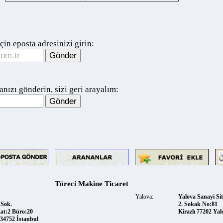
 eposta adresinizi girin:
ı gönderin, sizi geri arayalım:
Töreci Makine Ticaret
Yalova:
Yalova Sanayi Sitesi
k.
2. Sokak No:81
2 Büro:20
Kirazlı 77202 Yalova
52 İstanbul
Telefon:
0542 2080379
ret