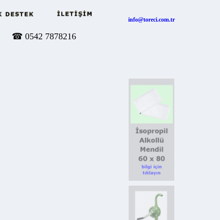
info@toreci.com.tr
☎
0542 7878216