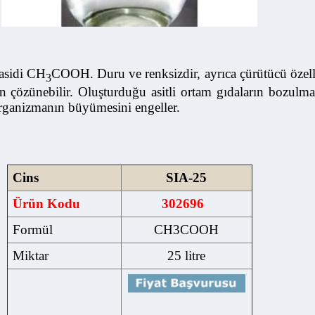
sidi CH
COOH. Duru ve renksizdir, ayrıca çürütücü özellik taşı
3
özünebilir. Oluşturduğu asitli ortam gıdaların bozulmasına
nizmanın büyümesini engeller.
Cins
SIA-25
Ürün Kodu
302696
Formül
CH3COOH
Miktar
25 litre