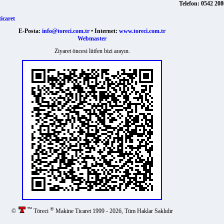
E-Posta:
info@toreci.com.tr
• Internet:
www.toreci.com.tr
Webmaster
Ziyaret öncesi lütfen bizi arayın.
™
®
©
Töreci
Makine Ticaret 1999 - 2026, Tüm Haklar Saklıdır