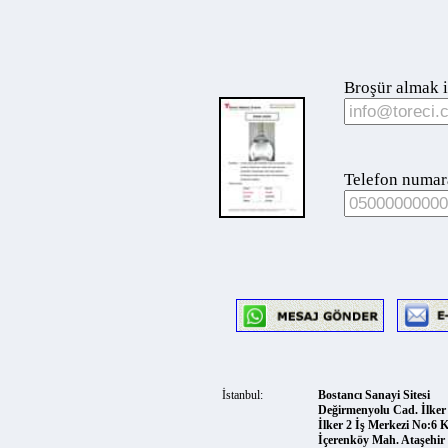
Broşür almak için
Telefon numaranız
İstanbul:
Bostancı Sanayi Sitesi
Değirmenyolu Cad. İlker So
İlker 2 İş Merkezi No:6 Kat:
İçerenköy Mah. Ataşehir 347
Telefon:
0542 7878216
Faks:
0216 5756999
Facebook:
toreci.makine.tica