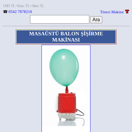
USD: TL • Euro: TL • Altın: TL
☎
0542 7878216
Töreci Makine
MASAÜSTÜ BALON ŞİŞİRME
MAKİNASI