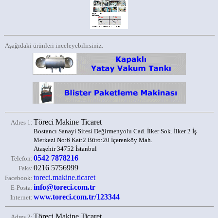
Aşağıdaki ürünleri inceleyebilirsiniz:
Töreci Makine Ticaret
Adres 1:
Bostancı Sanayi Sitesi Değirmenyolu Cad. İlker Sok. İlker 2 İş
Merkezi No:6 Kat:2 Büro:20 İçerenköy Mah.
Ataşehir 34752 İstanbul
0542 7878216
Telefon:
0216 5756999
Faks:
toreci.makine.ticaret
Facebook:
info@toreci.com.tr
E-Posta:
www.toreci.com.tr/123344
Internet:
Töreci Makine Ticaret
Adres 2: