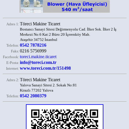
Töreci Makine Ticaret
Adres 1:
Bostancı Sanayi Sitesi Değirmenyolu Cad. İlker Sok. İlker 2 İş
Merkezi No:6 Kat:2 Büro:20 İçerenköy Mah.
Ataşehir 34752 İstanbul
0542 7878216
Telefon:
0216 5756999
Faks:
toreci.makine.ticaret
Facebook:
info@toreci.com.tr
E-Posta:
www.toreci.com.tr/151498
Internet:
Töreci Makine Ticaret
Adres 2:
Yalova Sanayi Sitesi 2. Sokak No:81
Kirazlı 77202 Yalova
0542 2080379
Telefon: