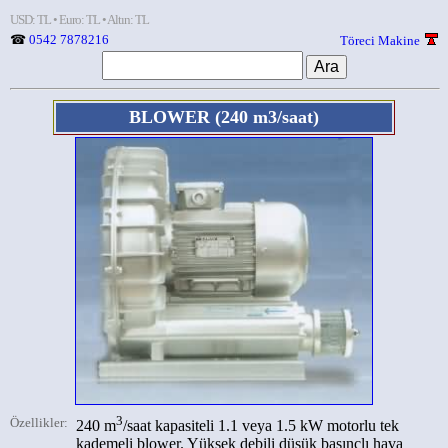
USD: TL • Euro: TL • Altın: TL
☎
0542 7878216
Töreci Makine
BLOWER
(240 m3/saat)
3
Özellikler:
240 m
/saat kapasiteli 1.1 veya 1.5 kW motorlu tek
kademeli blower. Yüksek debili düşük basınçlı hava