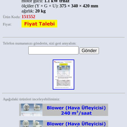
motor gücü:
1.1 kW trifaz
ölçüler (Y × G × U):
375 × 340 × 420 mm
ağırlık:
20 kg
151552
Ürün Kodu:
Fiyat:
Telefon numaranızı gönderin, sizi geri arayalım:
Aşağıdaki ürünleri inceleyebilirsiniz: