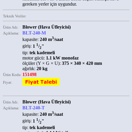
gereken yerler için uygundur.
Teknik Veriler
Blower (Hava Üfleyicisi)
Ürün Adı:
BLT-240-M
Açıklama:
3
kapasite:
240 m
/saat
1
giriş:
1
/
"
2
tip:
tek kademeli
motor gücü:
1.1 kW monofaz
ölçüler (Y × G × U):
375 × 340 × 420 mm
ağırlık:
20 kg
151498
Ürün Kodu:
Fiyat:
Blower (Hava Üfleyicisi)
Ürün Adı:
BLT-240-T
Açıklama:
3
kapasite:
240 m
/saat
1
giriş:
1
/
"
2
tip:
tek kademeli