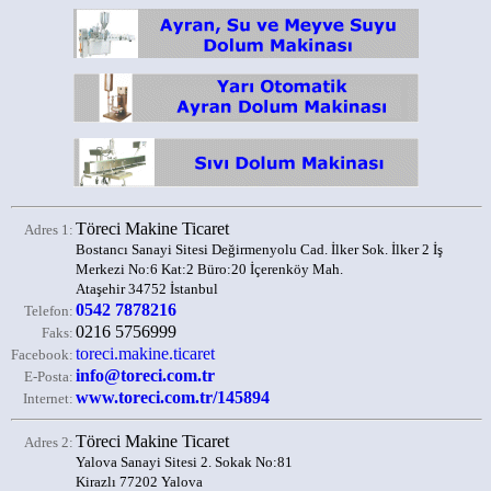
Töreci Makine Ticaret
Adres 1:
Bostancı Sanayi Sitesi Değirmenyolu Cad. İlker Sok. İlker 2 İş
Merkezi No:6 Kat:2 Büro:20 İçerenköy Mah.
Ataşehir 34752 İstanbul
0542 7878216
Telefon:
0216 5756999
Faks:
toreci.makine.ticaret
Facebook:
info@toreci.com.tr
E-Posta:
www.toreci.com.tr/145894
Internet:
Töreci Makine Ticaret
Adres 2:
Yalova Sanayi Sitesi 2. Sokak No:81
Kirazlı 77202 Yalova