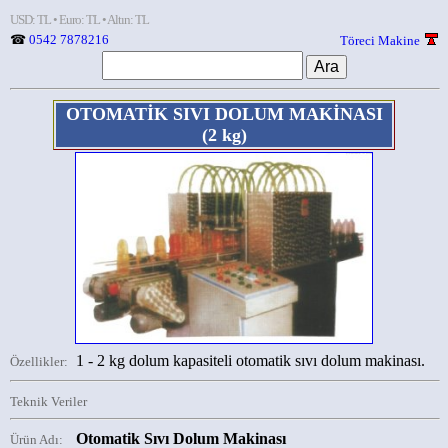
USD: TL • Euro: TL • Altın: TL
☎
0542 7878216
Töreci Makine
OTOMATİK SIVI DOLUM MAKİNASI
(2 kg)
1 - 2 kg dolum kapasiteli otomatik sıvı dolum makinası.
Özellikler:
Teknik Veriler
Otomatik Sıvı Dolum Makinası
Ürün Adı: