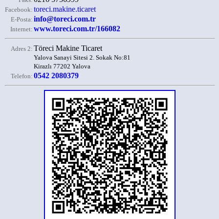
toreci.makine.ticaret
Facebook:
info@toreci.com.tr
E-Posta:
www.toreci.com.tr/166082
Internet:
Töreci Makine Ticaret
Adres 2:
Yalova Sanayi Sitesi 2. Sokak No:81
Kirazlı 77202 Yalova
0542 2080379
Telefon: