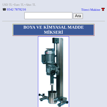
USD: TL • Euro: TL • Altın: TL
☎
0542 7878216
Töreci Makine
BOYA VE KİMYASAL MADDE
MİKSERİ