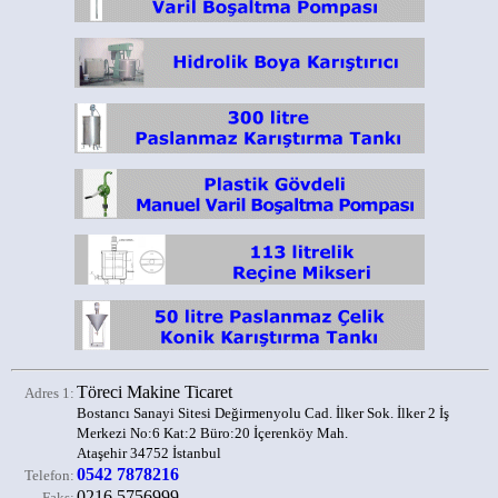
Töreci Makine Ticaret
Adres 1:
Bostancı Sanayi Sitesi Değirmenyolu Cad. İlker Sok. İlker 2 İş
Merkezi No:6 Kat:2 Büro:20 İçerenköy Mah.
Ataşehir 34752 İstanbul
0542 7878216
Telefon:
0216 5756999
Faks: