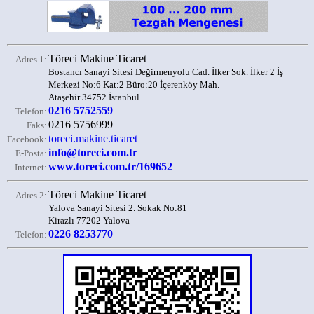
Töreci Makine Ticaret
Adres 1:
Bostancı Sanayi Sitesi Değirmenyolu Cad. İlker Sok. İlker 2 İş
Merkezi No:6 Kat:2 Büro:20 İçerenköy Mah.
Ataşehir 34752 İstanbul
0216 5752559
Telefon:
0216 5756999
Faks:
toreci.makine.ticaret
Facebook:
info@toreci.com.tr
E-Posta:
www.toreci.com.tr/169652
Internet:
Töreci Makine Ticaret
Adres 2:
Yalova Sanayi Sitesi 2. Sokak No:81
Kirazlı 77202 Yalova
0226 8253770
Telefon: