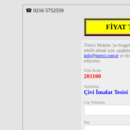
☎
0216 5752559
FİYAT
Töreci Makine 'ye hoşge
teklifi almak için, aşağı
info@toreci.com.tr
ye do
ediyoruz.
Ürün Kodu
201100
Açıklama
Çivi İmalat Tesisi
Cep Telefonu
Not