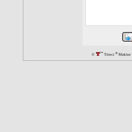
™
®
©
Töreci
Makine T