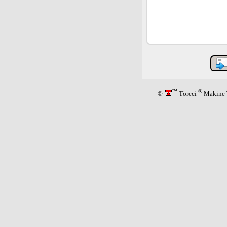
™
®
©
Töreci
Makine T