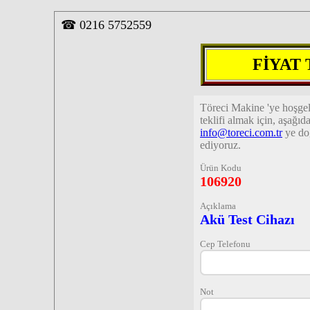
☎
0216 5752559
FİYAT
Töreci Makine 'ye hoşge
teklifi almak için, aşağı
info@toreci.com.tr
ye do
ediyoruz.
Ürün Kodu
106920
Açıklama
Akü Test Cihazı
Cep Telefonu
Not