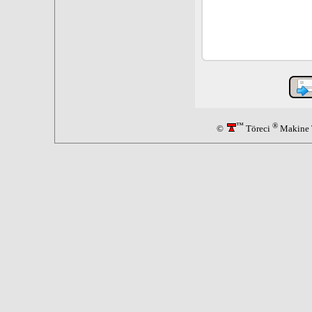
™
®
©
Töreci
Makine T