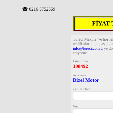
☎
0216 5752559
FİYAT
Töreci Makine 'ye hoşge
teklifi almak için, aşağı
info@toreci.com.tr
ye do
ediyoruz.
Ürün Kodu
308492
Açıklama
Dizel Motor
Cep Telefonu
Not