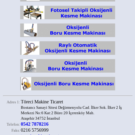
Töreci Makine Ticaret
Adres 1:
Bostancı Sanayi Sitesi Değirmenyolu Cad. İlker Sok. İlker 2 İş
Merkezi No:6 Kat:2 Büro:20 İçerenköy Mah.
Ataşehir 34752 İstanbul
0542 7878216
Telefon:
0216 5756999
Faks: