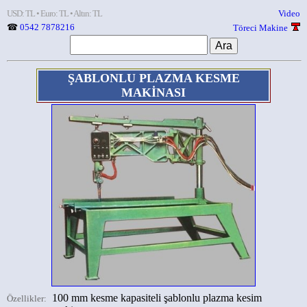
USD: TL • Euro: TL • Altın: TL
Video
☎
0542 7878216
Töreci Makine
ŞABLONLU PLAZMA KESME
MAKİNASI
100 mm kesme kapasiteli şablonlu plazma kesim
Özellikler: