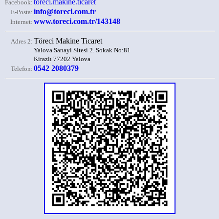
toreci.makine.ticaret
Facebook:
info@toreci.com.tr
E-Posta:
www.toreci.com.tr/143148
Internet:
Töreci Makine Ticaret
Adres 2:
Yalova Sanayi Sitesi 2. Sokak No:81
Kirazlı 77202 Yalova
0542 2080379
Telefon: