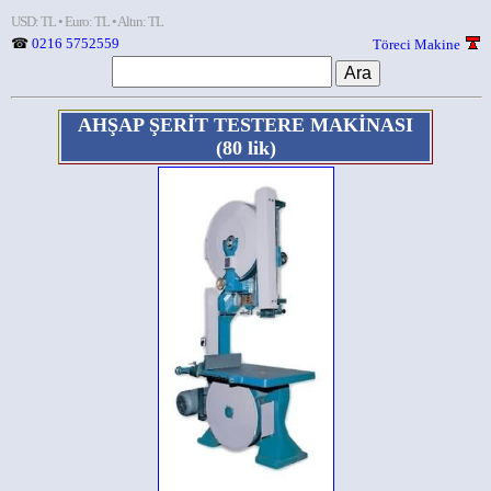
USD: TL • Euro: TL • Altın: TL
☎
0216 5752559
Töreci Makine
AHŞAP ŞERİT TESTERE MAKİNASI
(80 lik)