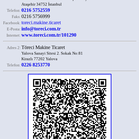
Ataşehir 34752 İstanbul
0216 5752559
Telefon:
0216 5756999
Faks:
toreci.makine.ticaret
Facebook:
info@toreci.com.tr
E-Posta:
www.toreci.com.tr/101290
Internet:
Töreci Makine Ticaret
Adres 2:
Yalova Sanayi Sitesi 2. Sokak No:81
Kirazlı 77202 Yalova
0226 8253770
Telefon: