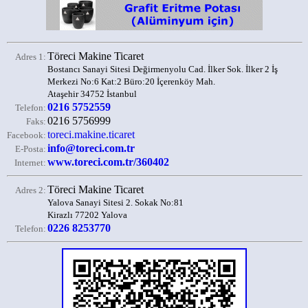
Töreci Makine Ticaret
Adres 1:
Bostancı Sanayi Sitesi Değirmenyolu Cad. İlker Sok. İlker 2 İş
Merkezi No:6 Kat:2 Büro:20 İçerenköy Mah.
Ataşehir 34752 İstanbul
0216 5752559
Telefon:
0216 5756999
Faks:
toreci.makine.ticaret
Facebook:
info@toreci.com.tr
E-Posta:
www.toreci.com.tr/360402
Internet:
Töreci Makine Ticaret
Adres 2:
Yalova Sanayi Sitesi 2. Sokak No:81
Kirazlı 77202 Yalova
0226 8253770
Telefon: