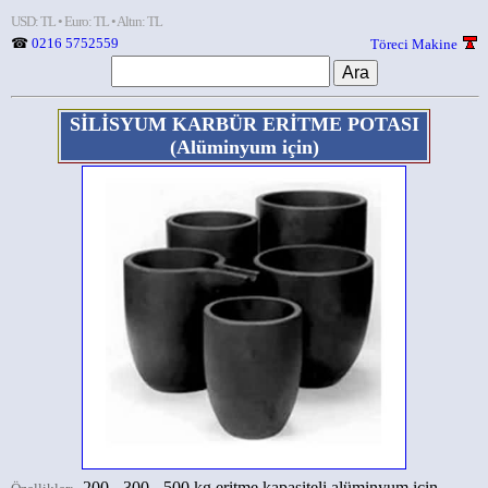
USD: TL • Euro: TL • Altın: TL
☎
0216 5752559
Töreci Makine
SİLİSYUM KARBÜR ERİTME POTASI
(Alüminyum için)
200 - 300 - 500 kg eritme kapasiteli alüminyum için