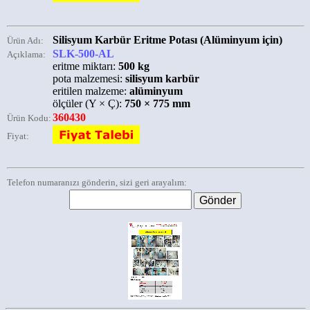
Silisyum Karbür Eritme Potası (Alüminyum için)
Ürün Adı:
SLK-500-AL
Açıklama:
eritme miktarı:
500 kg
pota malzemesi:
silisyum karbür
eritilen malzeme:
alüminyum
ölçüler (Y × Ç):
750 × 775 mm
360430
Ürün Kodu:
Fiyat:
Telefon numaranızı gönderin, sizi geri arayalım: