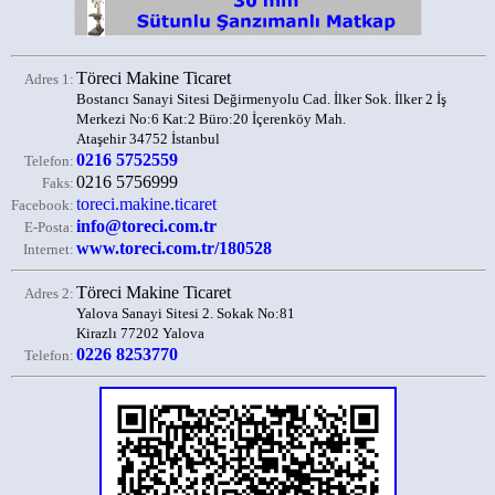
Töreci Makine Ticaret
Adres 1:
Bostancı Sanayi Sitesi Değirmenyolu Cad. İlker Sok. İlker 2 İş
Merkezi No:6 Kat:2 Büro:20 İçerenköy Mah.
Ataşehir 34752 İstanbul
0216 5752559
Telefon:
0216 5756999
Faks:
toreci.makine.ticaret
Facebook:
info@toreci.com.tr
E-Posta:
www.toreci.com.tr/180528
Internet:
Töreci Makine Ticaret
Adres 2:
Yalova Sanayi Sitesi 2. Sokak No:81
Kirazlı 77202 Yalova
0226 8253770
Telefon: