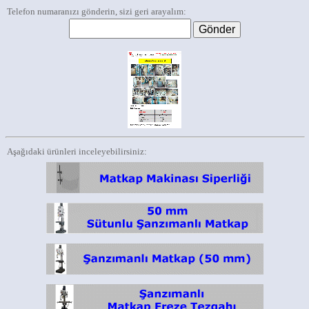
Telefon numaranızı gönderin, sizi geri arayalım:
Aşağıdaki ürünleri inceleyebilirsiniz: