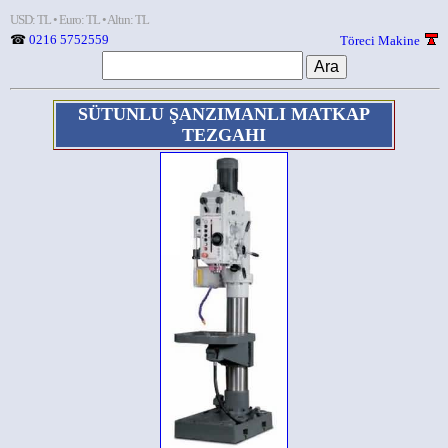
USD: TL • Euro: TL • Altın: TL
☎
0216 5752559
Töreci Makine
SÜTUNLU ŞANZIMANLI MATKAP
TEZGAHI