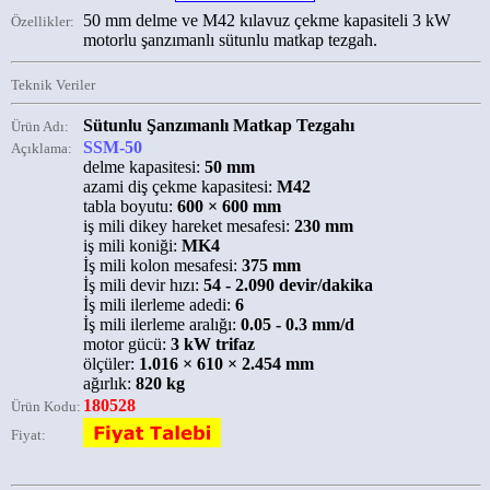
50 mm delme ve M42 kılavuz çekme kapasiteli 3 kW
Özellikler:
motorlu şanzımanlı sütunlu matkap tezgah.
Teknik Veriler
Sütunlu Şanzımanlı Matkap Tezgahı
Ürün Adı:
SSM-50
Açıklama:
delme kapasitesi:
50 mm
azami diş çekme kapasitesi:
M42
tabla boyutu:
600 × 600 mm
iş mili dikey hareket mesafesi:
230 mm
iş mili koniği:
MK4
İş mili kolon mesafesi:
375 mm
İş mili devir hızı:
54 - 2.090 devir/dakika
İş mili ilerleme adedi:
6
İş mili ilerleme aralığı:
0.05 - 0.3 mm/d
motor gücü:
3 kW trifaz
ölçüler:
1.016 × 610 × 2.454 mm
ağırlık:
820 kg
180528
Ürün Kodu:
Fiyat: