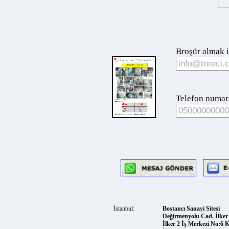
Broşür almak için
Telefon numaranız
İstanbul:
Bostancı Sanayi Sitesi
Değirmenyolu Cad. İlker So
İlker 2 İş Merkezi No:6 Kat:
İçerenköy Mah. Ataşehir 347
Telefon:
0216 5752559
Faks:
0216 5756999
Facebook:
toreci.makine.tica