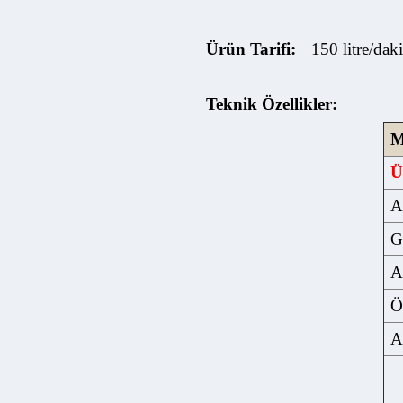
Ürün Tarifi:
150 litre/dakika
Teknik Özellikler:
Mod
Ü
Aza
Giri
Aza
Ölç
Ağır