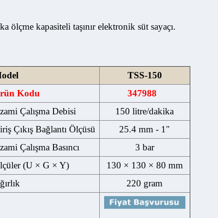
 ölçme kapasiteli taşınır elektronik süt sayaçı.
el
TSS-150
rün Kodu
347988
mi Çalışma Debisi
150 litre/dakika
ş Çıkış Bağlantı Ölçüsü
25.4 mm - 1"
mi Çalışma Basıncı
3 bar
üler (U × G × Y)
130 × 130 × 80 mm
lık
220 gram