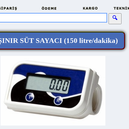
INIR SÜT SAYACI
(150 litre/dakika)