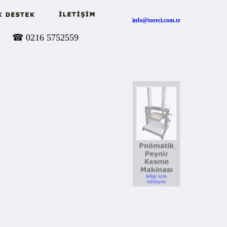
info@toreci.com.tr
☎
0216 5752559