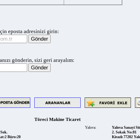
 eposta adresinizi girin:
ı gönderin, sizi geri arayalım:
Töreci Makine Ticaret
Yalova:
Yalova Sanayi Sitesi
k.
2. Sokak No:81
2 Büro:20
Kirazlı 77202 Yalova
52 İstanbul
Telefon:
0226 8253770
ret