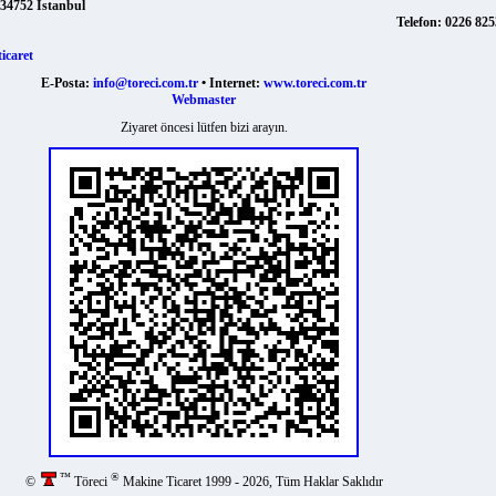
E-Posta:
info@toreci.com.tr
• Internet:
www.toreci.com.tr
Webmaster
Ziyaret öncesi lütfen bizi arayın.
™
®
©
Töreci
Makine Ticaret 1999 - 2026, Tüm Haklar Saklıdır