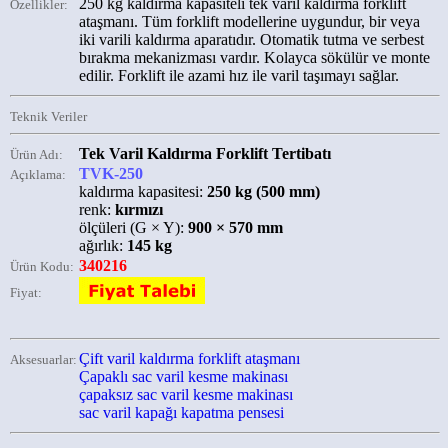
250 kg kaldırma kapasiteli tek varil kaldırma forklift
Özellikler:
ataşmanı. Tüm forklift modellerine uygundur, bir veya
iki varili kaldırma aparatıdır. Otomatik tutma ve serbest
bırakma mekanizması vardır. Kolayca sökülür ve monte
edilir. Forklift ile azami hız ile varil taşımayı sağlar.
Teknik Veriler
Tek Varil Kaldırma Forklift Tertibatı
Ürün Adı:
TVK-250
Açıklama:
kaldırma kapasitesi:
250 kg (500 mm)
renk:
kırmızı
ölçüleri (G × Y):
900 × 570 mm
ağırlık:
145 kg
340216
Ürün Kodu:
Fiyat:
Çift varil kaldırma forklift ataşmanı
Aksesuarlar:
Çapaklı sac varil kesme makinası
çapaksız sac varil kesme makinası
sac varil kapağı kapatma pensesi