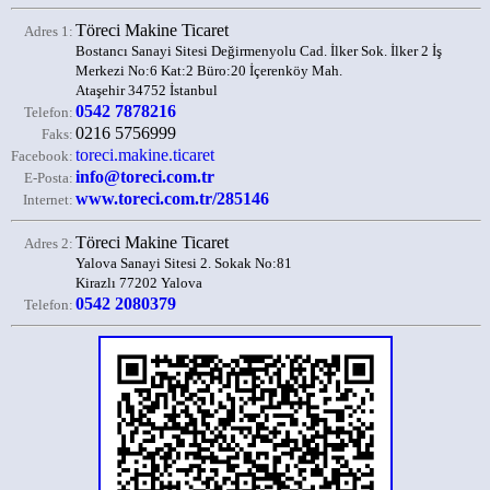
Töreci Makine Ticaret
Adres 1:
Bostancı Sanayi Sitesi Değirmenyolu Cad. İlker Sok. İlker 2 İş
Merkezi No:6 Kat:2 Büro:20 İçerenköy Mah.
Ataşehir 34752 İstanbul
0542 7878216
Telefon:
0216 5756999
Faks:
toreci.makine.ticaret
Facebook:
info@toreci.com.tr
E-Posta:
www.toreci.com.tr/285146
Internet:
Töreci Makine Ticaret
Adres 2:
Yalova Sanayi Sitesi 2. Sokak No:81
Kirazlı 77202 Yalova
0542 2080379
Telefon: