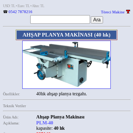
USD: TL • Euro: TL • Altın: TL
☎
0542 7878216
Töreci Makine
AHŞAP PLANYA MAKİNASI
(40 lık)
40lık ahşap planya tezgahı.
Özellikler:
Teknik Veriler
Ahşap Planya Makinası
Ürün Adı:
PLM-40
Açıklama:
kapasite:
40 lık