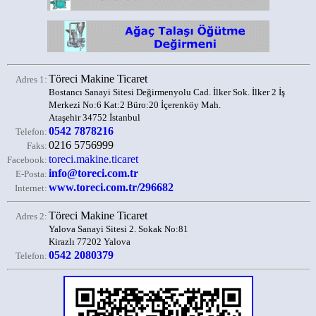
Töreci Makine Ticaret
Adres 1:
Bostancı Sanayi Sitesi Değirmenyolu Cad. İlker Sok. İlker 2 İş
Merkezi No:6 Kat:2 Büro:20 İçerenköy Mah.
Ataşehir 34752 İstanbul
0542 7878216
Telefon:
0216 5756999
Faks:
toreci.makine.ticaret
Facebook:
info@toreci.com.tr
E-Posta:
www.toreci.com.tr/296682
Internet:
Töreci Makine Ticaret
Adres 2:
Yalova Sanayi Sitesi 2. Sokak No:81
Kirazlı 77202 Yalova
0542 2080379
Telefon: