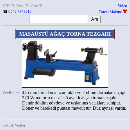
USD: TL • Euro: TL • Altın: TL
Video
☎
0542 7878216
Töreci Makine
MASAÜSTÜ AĞAÇ TORNA TEZGAHI
445 mm tornalama uzunluklu ve 254 mm tornalama çaplı
Özellikler:
370 W motorlu masaüstü ayaklı ahşap torna tezgahı.
Demir döküm gövdeye ve taşlanmış yataklara sahiptir.
Döner ve hareketli puntası mevcut tur. Düz aynası vardır.
Teknik Veriler