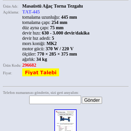
Masaüstü Ağaç Torna Tezgahı
Ürün Adı:
TAT-445
Açıklama:
tornalama uzunluğu:
445 mm
tornalama çapı:
254 mm
düz ayna çapı:
75 mm
devir hızı:
630 - 3.000 devir/dakika
devir hız adedi:
5
mors koniği:
MK2
motor gücü:
370 W / 220 V
ölçüler:
770 × 285 × 375 mm
ağırlık:
34 kg
296682
Ürün Kodu:
Fiyat:
Telefon numaranızı gönderin, sizi geri arayalım: