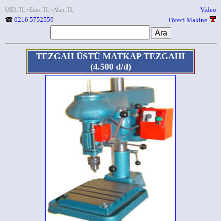
USD: TL • Euro: TL • Altın: TL
Video
☎
0216 5752559
Töreci Makine
TEZGAH ÜSTÜ MATKAP TEZGAHI
(4.500 d/d)