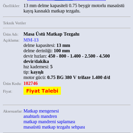
13 mm delme kapasiteli 0.75 beygir motorlu masaüstü
Özellikler:
kayış kasnaklı matkap tezgahı.
Teknik Veriler
Masa Üstü Matkap Tezgahı
Ürün Adı:
MM-13
Açıklama:
delme kapasitesi:
13 mm
delme derinliği:
100 mm
devir hızları:
450 - 800 - 1.400 - 2.500 - 4.500
devir/dakika
hız kademesi:
5
tip:
kayışlı
motor gücü:
0.75 BG 380 V trifaze 1.400 d/d
102746
Ürün Kodu:
Fiyat:
Matkap mengenesi
Aksesuarlar:
anahtarlı mandren
matkap mandreni saplaması
masaüstü matkap tezgahı sehpası