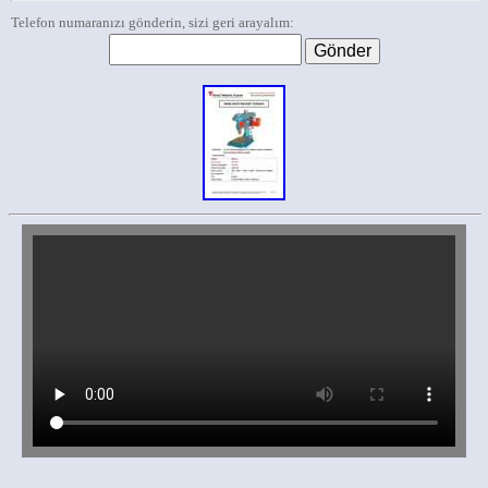
Telefon numaranızı gönderin, sizi geri arayalım: