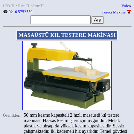
USD: TL • Euro: TL • Altın: TL
Video
☎
0216 5752559
Töreci Makine
MASAÜSTÜ KIL TESTERE MAKİNASI
50 mm kesme kapasiteli 2 hızlı masaüstü kıl testere
Özellikler:
makinası. Hassas kesim işleri için uygundur. Metal,
plastik ve ahşap da yüksek kesim kapasitesidir. Sessiz
çalışmaktadır. İki kademeli hız ayarlıdır. Temel gövdesi