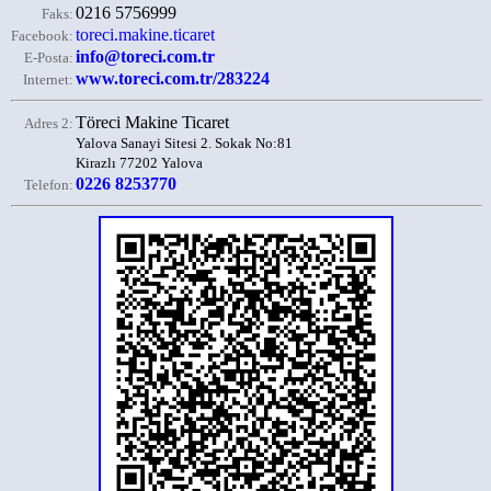
0216 5756999
Faks:
toreci.makine.ticaret
Facebook:
info@toreci.com.tr
E-Posta:
www.toreci.com.tr/283224
Internet:
Töreci Makine Ticaret
Adres 2:
Yalova Sanayi Sitesi 2. Sokak No:81
Kirazlı 77202 Yalova
0226 8253770
Telefon: