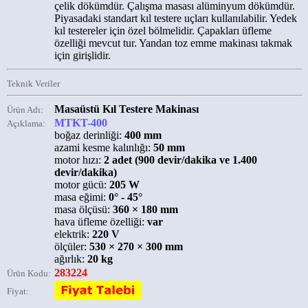
çelik dökümdür. Çalışma masası alüminyum dökümdür.
Piyasadaki standart kıl testere uçları kullanılabilir. Yedek
kıl testereler için özel bölmelidir. Çapakları üfleme
özelliği mevcut tur. Yandan toz emme makinası takmak
için girişlidir.
Teknik Veriler
Masaüstü Kıl Testere Makinası
Ürün Adı:
MTKT-400
Açıklama:
boğaz derinliği:
400 mm
azami kesme kalınlığı:
50 mm
motor hızı:
2 adet (900 devir/dakika ve 1.400
devir/dakika)
motor gücü:
205 W
masa eğimi:
0° - 45°
masa ölçüsü:
360 × 180 mm
hava üfleme özelliği:
var
elektrik:
220 V
ölçüler:
530 × 270 × 300 mm
ağırlık:
20 kg
283224
Ürün Kodu:
Fiyat: