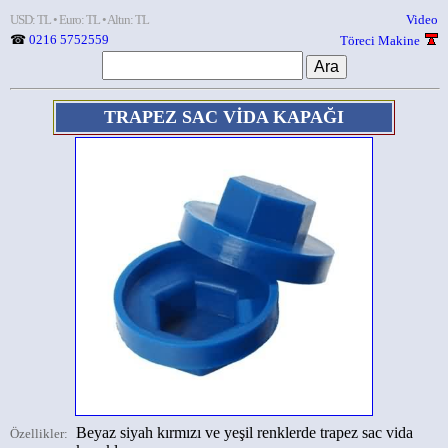
USD: TL • Euro: TL • Altın: TL
Video
☎
0216 5752559
Töreci Makine
TRAPEZ SAC VİDA KAPAĞI
Beyaz siyah kırmızı ve yeşil renklerde trapez sac vida
Özellikler: