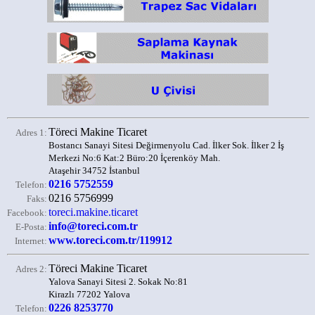
Töreci Makine Ticaret
Adres 1:
Bostancı Sanayi Sitesi Değirmenyolu Cad. İlker Sok. İlker 2 İş
Merkezi No:6 Kat:2 Büro:20 İçerenköy Mah.
Ataşehir 34752 İstanbul
0216 5752559
Telefon:
0216 5756999
Faks:
toreci.makine.ticaret
Facebook:
info@toreci.com.tr
E-Posta:
www.toreci.com.tr/119912
Internet:
Töreci Makine Ticaret
Adres 2:
Yalova Sanayi Sitesi 2. Sokak No:81
Kirazlı 77202 Yalova
0226 8253770
Telefon: