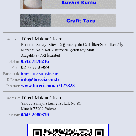
Töreci Makine Ticaret
Adres 1:
Bostancı Sanayi Sitesi Değirmenyolu Cad. İlker Sok. İlker 2 İş
Merkezi No:6 Kat:2 Büro:20 İçerenköy Mah.
Ataşehir 34752 İstanbul
0542 7878216
Telefon:
0216 5756999
Faks:
toreci.makine.ticaret
Facebook:
info@toreci.com.tr
E-Posta:
www.toreci.com.tr/127328
Internet:
Töreci Makine Ticaret
Adres 2:
Yalova Sanayi Sitesi 2. Sokak No:81
Kirazlı 77202 Yalova
0542 2080379
Telefon: