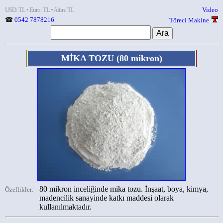
USD: TL • Euro: TL • Altın: TL
Video
☎
0542 7878216
Töreci Makine
MİKA TOZU
(80 mikron)
80 mikron inceliğinde mika tozu. İnşaat, boya, kimya,
Özellikler:
madencilik sanayinde katkı maddesi olarak
kullanılmaktadır.