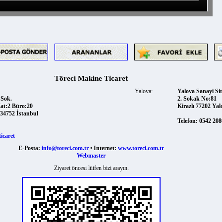
Töreci Makine Ticaret
Yalova:
Yalova Sanayi Sitesi
k.
2. Sokak No:81
2 Büro:20
Kirazlı 77202 Yalova
52 İstanbul
Telefon:
0542 2080379
ret
E-Posta:
info@toreci.com.tr
• Internet:
www.toreci.com.tr
Webmaster
Ziyaret öncesi lütfen bizi arayın.