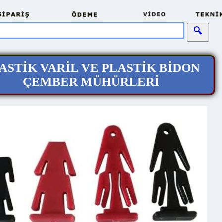
STİK VARİL VE PLASTİK BİDON
ÇEMBER MÜHÜRLERİ