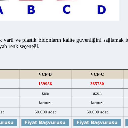
varil ve plastik bidonların kalite güvenliğini sağlamak için
h renk seçeneği.
VCP-B
VCP-C
0
159956
365730
kısa
uzun
kırmızı
kırmızı
50.000 adet
50.000 adet