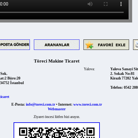
Töreci Makine Ticaret
Yalova:
Yalova Sanayi Sitesi
k.
2. Sokak No:81
2 Büro:20
Kirazlı 77202 Yalova
52 İstanbul
Telefon:
0542 2080379
ret
E-Posta:
info@toreci.com.tr
• Internet:
www.toreci.com.tr
Webmaster
Ziyaret öncesi lütfen bizi arayın.