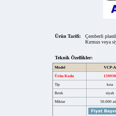
Ürün Tarifi:
Çemberli plastik 
Kırmızı veya siya
Teknik Özellikler:
Model
VCP-A
Ürün Kodu
15993
Tip
kısa
Renk
siyah
Miktar
50.000 adet