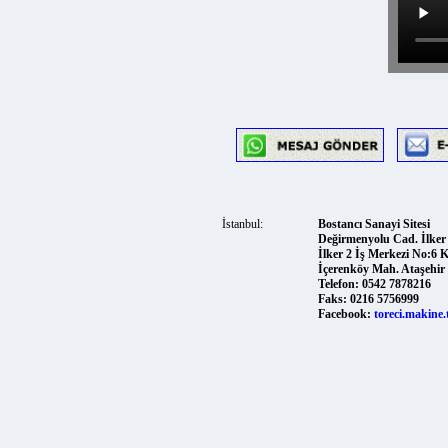
İstanbul:
Bostancı Sanayi Sitesi
Değirmenyolu Cad. İlker So
İlker 2 İş Merkezi No:6 Kat:
İçerenköy Mah. Ataşehir 347
Telefon:
0542 7878216
Faks:
0216 5756999
Facebook:
toreci.makine.tica