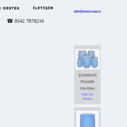
info@toreci.com.tr
☎
0542 7878216