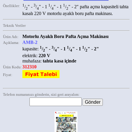
1
3
1
1
Özellikler:
/
" -
/
" - 1
/
" - 1
/
" - 2" pafta açma kapasiteli tahta
2
4
4
2
kasalı 220 V motorlu ayaklı boru pafta makinası.
Teknik Veriler
Motorlu Ayaklı Boru Pafta Açma Makinası
Ürün Adı:
AMB-2
Açıklama:
1
3
1
1
kapasite:
/
" -
/
" - 1
/
" - 1
/
" - 2"
2
4
4
2
elektrik:
220 V
muhafaza:
tahta kasa içinde
312310
Ürün Kodu:
Fiyat:
Telefon numaranızı gönderin, sizi geri arayalım: