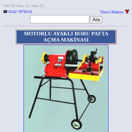
USD: TL • Euro: TL • Altın: TL
☎
0542 7878216
Töreci Makine
MOTORLU AYAKLI BORU PAFTA
AÇMA MAKİNASI