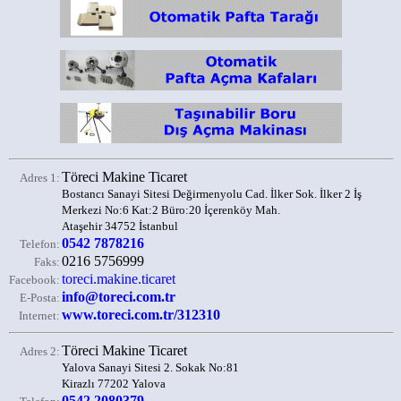
Töreci Makine Ticaret
Adres 1:
Bostancı Sanayi Sitesi Değirmenyolu Cad. İlker Sok. İlker 2 İş
Merkezi No:6 Kat:2 Büro:20 İçerenköy Mah.
Ataşehir 34752 İstanbul
0542 7878216
Telefon:
0216 5756999
Faks:
toreci.makine.ticaret
Facebook:
info@toreci.com.tr
E-Posta:
www.toreci.com.tr/312310
Internet:
Töreci Makine Ticaret
Adres 2:
Yalova Sanayi Sitesi 2. Sokak No:81
Kirazlı 77202 Yalova
0542 2080379