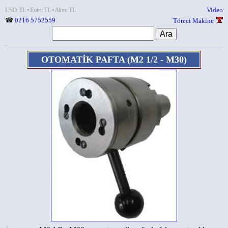
USD: TL • Euro: TL • Altın: TL
Video
☎
0216 5752559
Töreci Makine
OTOMATİK PAFTA
(M2 1/2 - M30)