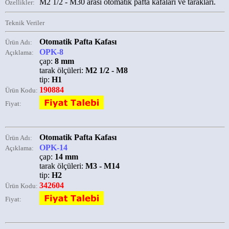
M2 1/2 - M30 arası otomatik pafta kafaları ve tarakları.
Özellikler:
Teknik Veriler
Otomatik Pafta Kafası
Ürün Adı:
OPK-8
Açıklama:
çap:
8 mm
tarak ölçüleri:
M2 1/2 - M8
tip:
H1
190884
Ürün Kodu:
Fiyat:
Otomatik Pafta Kafası
Ürün Adı:
OPK-14
Açıklama:
çap:
14 mm
tarak ölçüleri:
M3 - M14
tip:
H2
342604
Ürün Kodu:
Fiyat: