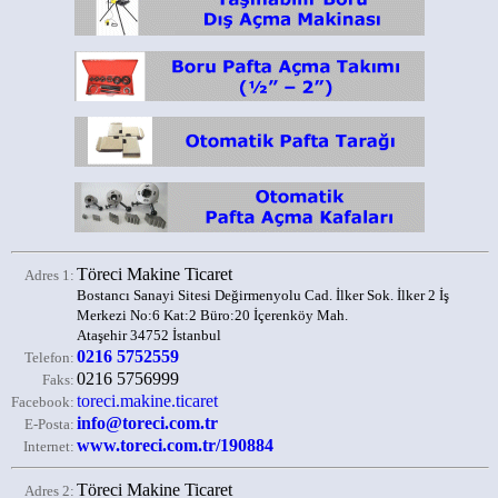
Töreci Makine Ticaret
Adres 1:
Bostancı Sanayi Sitesi Değirmenyolu Cad. İlker Sok. İlker 2 İş
Merkezi No:6 Kat:2 Büro:20 İçerenköy Mah.
Ataşehir 34752 İstanbul
0216 5752559
Telefon:
0216 5756999
Faks:
toreci.makine.ticaret
Facebook:
info@toreci.com.tr
E-Posta:
www.toreci.com.tr/190884
Internet:
Töreci Makine Ticaret
Adres 2: