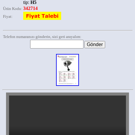
tip:
H5
342714
Ürün Kodu:
Fiyat:
Telefon numaranızı gönderin, sizi geri arayalım: